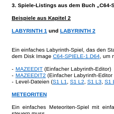
3. Spiele-Listings aus dem Buch „C64-
Beispiele aus Kapitel 2
LABYRINTH 1
und
LABYRINTH 2
Ein einfaches Labyrinth-Spiel, das den S
dem Disk Image
C64-SPIELE-1.D64
, um 
-
MAZEEDIT
(Einfacher Labyrinth-Editor)
-
MAZEEDIT2
(Einfacher Labyrinth-Editor
-
Level-Dateien (
S1 L1
,
S1 L2
,
S1 L3
,
S1 
METEORITEN
Ein einfaches Meteoriten-Spiel
mit einfa
steuern muss.