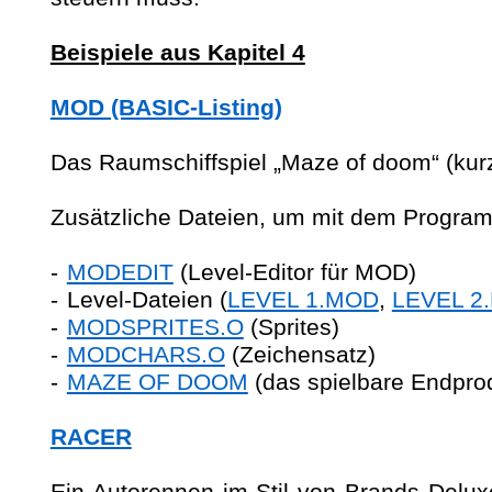
Beispiele aus Kapitel 4
MOD (BASIC-Listing)
Das Raumschiffspiel „Maze
of
doom
“ (ku
Zusätzliche Dateien, um mit dem Program
-
MODEDIT
(Level-Editor für MOD)
-
Level-Dateien (
LEVEL 1.MOD
,
LEVEL 2
-
MODSPRITES.O
(Sprites)
-
MODCHARS.O
(Zeichensatz)
-
MAZE OF DOOM
(das spielbare Endpr
RACER