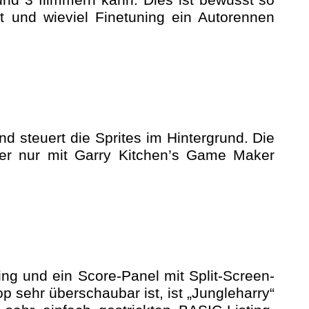
und 3 flimmern kann. Dies ist bewusst so
 und wieviel Finetuning ein Autorennen
und steuert
die Sprites
im Hintergrund.
Die
er nur mit Garry
Kitchen’s
Game Maker
ling und ein Score-Panel mit Split-Screen-
op sehr überschaubar ist, ist „Jungleharry“